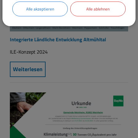
Alle akzeptieren
Alle ablehnen
Integrierte Ländliche Entwicklung Altmühltal
ILE-Konzept 2024
Weiterlesen