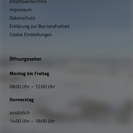
Inhaltsverzeichnis
h
Impressum
t
Datenschutz
Erklärung zur Barrierefreiheit
i
Cookie Einstellungen
g
e
Öffnungszeiten
L
Montag bis Freitag
i
08:00 Uhr – 12:00 Uhr
n
Donnerstag
k
s
zusätzlich
14:00 Uhr – 18:00 Uhr
,