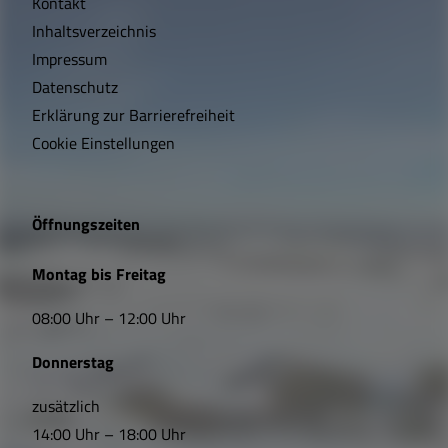
Kontakt
c
Inhaltsverzeichnis
h
Impressum
t
Datenschutz
Erklärung zur Barrierefreiheit
i
Cookie Einstellungen
g
e
Öffnungszeiten
L
Montag bis Freitag
i
08:00 Uhr – 12:00 Uhr
n
Donnerstag
k
s
zusätzlich
14:00 Uhr – 18:00 Uhr