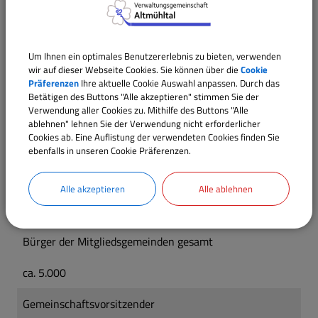
und am Donnerstag von 14.00 Uhr bis 18.00 Uhr
Um Ihnen ein optimales Benutzererlebnis zu bieten, verwenden
Zahlen und Daten:
wir auf dieser Webseite Cookies. Sie können über die
Cookie
Präferenzen
Ihre aktuelle Cookie Auswahl anpassen. Durch das
Betätigen des Buttons "Alle akzeptieren" stimmen Sie der
Verwendung aller Cookies zu. Mithilfe des Buttons "Alle
Mitgliedsgemeinden
ablehnen" lehnen Sie der Verwendung nicht erforderlicher
Cookies ab. Eine Auflistung der verwendeten Cookies finden Sie
Alesheim, Dittenheim, Markt Berolzheim und Meinheim
ebenfalls in unseren Cookie Präferenzen.
zusätzlich verwaltete Körperschaft
Alle akzeptieren
Alle ablehnen
Schulverband Markt Berolzheim - Dittenheim
Bürger der Mitgliedsgemeinden gesamt
ca. 5.000
Gemeinschaftsvorsitzender