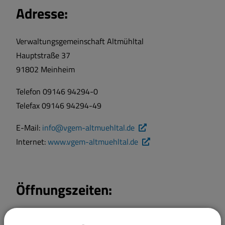
Adresse:
Verwaltungsgemeinschaft Altmühltal
Hauptstraße 37
91802 Meinheim
Telefon 09146 94294-0
Telefax 09146 94294-49
E-Mail:
info@vgem-altmuehltal.de
Internet:
www.vgem-altmuehltal.de
Öffnungszeiten:
Montag bis Freitag: von 8.00 Uhr bis 12.00 Uhr