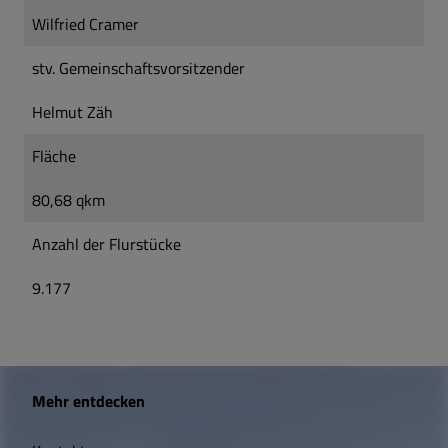
Wilfried Cramer
stv. Gemeinschaftsvorsitzender
Helmut Zäh
Fläche
80,68 qkm
Anzahl der Flurstücke
9.177
W
Mehr entdecken
i