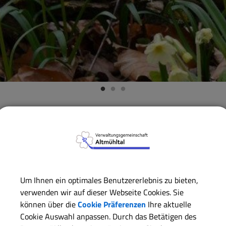
Verwaltungsgemeinschaft
Gemeinde Alesheim
Wärmep
Wärmeplanung der Ge
Um Ihnen ein optimales Benutzererlebnis zu bieten,
Ziel der Planung ist, neben einer Aufnahme der Ist-Situation
verwenden wir auf dieser Webseite Cookies. Sie
Wärmeversorgung in der Gemeinde Alesheim zu identifizier
können über die
Cookie Präferenzen
Ihre aktuelle
Cookie Auswahl anpassen. Durch das Betätigen des
Mit dem erarbeiteten Wärmeplan erfüllt die Gemeinde Aleshe