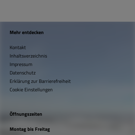
W
Mehr entdecken
i
Kontakt
c
Inhaltsverzeichnis
h
Impressum
t
Datenschutz
Erklärung zur Barrierefreiheit
i
Cookie Einstellungen
g
e
Öffnungszeiten
L
Montag bis Freitag