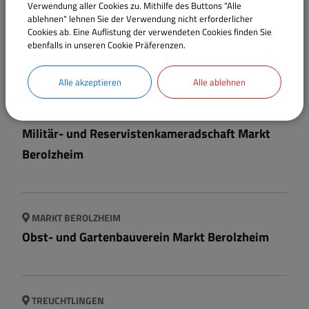
Verwendung aller Cookies zu. Mithilfe des Buttons "Alle
ablehnen" lehnen Sie der Verwendung nicht erforderlicher
MARKT BEROLZHEIM
Cookies ab. Eine Auflistung der verwendeten Cookies finden Sie
ebenfalls in unseren Cookie Präferenzen.
Männergesangverein Markt Berolzheim
Alle akzeptieren
Alle ablehnen
MARKT BEROLZHEIM
Militär- und Reservistenkameradschaft Markt
Berolzheim
MARKT BEROLZHEIM
Obst- und Gartenbauverein Markt Berolzheim
TREUCHTLINGEN