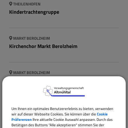
THEILENHOFEN
Kindertrachtengruppe
MARKT BEROLZHEIM
Kirchenchor Markt Berolzheim
MARKT BEROLZHEIM
Kulturlandschaftsverein Markt Berolzheim
MARKT BEROLZHEIM
Um Ihnen ein optimales Benutzererlebnis zu bieten, verwenden
Landfrauen Markt Berolzheim
wir auf dieser Webseite Cookies. Sie können über die
Cookie
Präferenzen
Ihre aktuelle Cookie Auswahl anpassen. Durch das
Betätigen des Buttons "Alle akzeptieren" stimmen Sie der