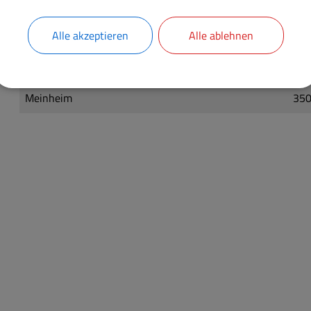
Alesheim
350
Alle akzeptieren
Alle ablehnen
Dittenheim
320
Markt Berolzheim
320
Meinheim
350