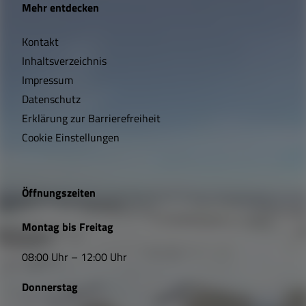
Mehr entdecken
i
Kontakt
c
Inhaltsverzeichnis
h
Impressum
t
Datenschutz
Erklärung zur Barrierefreiheit
i
Cookie Einstellungen
g
e
Öffnungszeiten
L
Montag bis Freitag
i
08:00 Uhr – 12:00 Uhr
n
Donnerstag
k