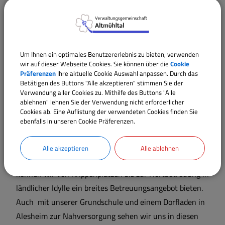
und Energieproduktion verbinden sich mit
naturbelassenen Gebieten zu einem harmonischen
Gesamtbild, wo es für vielerlei Aktivitäten die
passenden Bereiche gibt.
Um Ihnen ein optimales Benutzererlebnis zu bieten, verwenden
wir auf dieser Webseite Cookies. Sie können über die
Cookie
Die wirtschaftliche Infrastruktur besticht durch
Präferenzen
Ihre aktuelle Cookie Auswahl anpassen. Durch das
interessante Kontraste, neben traditionellen
Betätigen des Buttons "Alle akzeptieren" stimmen Sie der
Verwendung aller Cookies zu. Mithilfe des Buttons "Alle
Handwerksbetrieben, verschiedenen Dienstleistern und
ablehnen" lehnen Sie der Verwendung nicht erforderlicher
gutbürgerlicher Gastronomie, wissen wir auch
Cookies ab. Eine Auflistung der verwendeten Cookies finden Sie
ebenfalls in unseren Cookie Präferenzen.
innovative, zukunftsweisende Aktivitäten bei uns
beheimatet.
Alle akzeptieren
Alle ablehnen
Mit zwei Kindergärten in Alesheim und Trommetsheim
können wir von Krippenplätzen bis zur Hortbetreuung in
ländlicher Idylle ein breites Betreuungsangebot bieten.
Auch mit unserer Grundschule und einem Dorfladen in
Alesheim zur Nahversorgung sehen wir uns in diesen