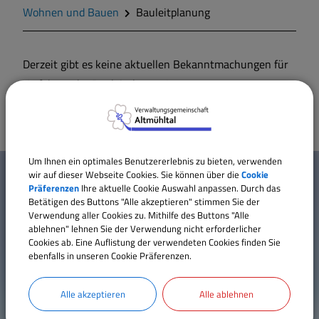
Zahlen und Daten
Wohnen und Bauen
Bauleitplanung
Gegend
Derzeit gibt es keine aktuellen Bekanntmachungen für
Verfahren der Bauleitplanung!
Geschichte
Wappen
W
Um Ihnen ein optimales Benutzererlebnis zu bieten, verwenden
Gemeinderat
wir auf dieser Webseite Cookies. Sie können über die
Cookie
Mehr entdecken
i
Präferenzen
Ihre aktuelle Cookie Auswahl anpassen. Durch das
Betätigen des Buttons "Alle akzeptieren" stimmen Sie der
Kontakt
c
Verwendung aller Cookies zu. Mithilfe des Buttons "Alle
Gemeindeteile
ablehnen" lehnen Sie der Verwendung nicht erforderlicher
Inhaltsverzeichnis
h
Cookies ab. Eine Auflistung der verwendeten Cookies finden Sie
Impressum
ebenfalls in unseren Cookie Präferenzen.
Dorfwettbewerb
t
Datenschutz
Erklärung zur Barrierefreiheit
Alle akzeptieren
Alle ablehnen
i
Mitteilungsblatt
Cookie Einstellungen