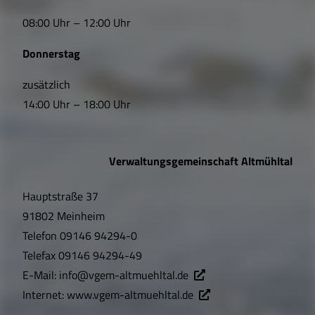
i
08:00 Uhr – 12:00 Uhr
n
Donnerstag
k
s
zusätzlich
14:00 Uhr – 18:00 Uhr
,
Ö
Verwaltungsgemeinschaft Altmühltal
f
Hauptstraße 37
f
91802 Meinheim
n
Telefon
09146 94294-0
u
Telefax
09146 94294-49
E-Mail:
info@vgem-altmuehltal.de
n
Internet:
www.vgem-altmuehltal.de