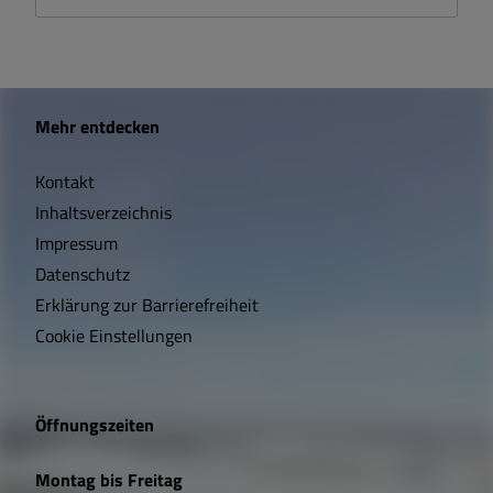
W
Mehr entdecken
i
Kontakt
c
Inhaltsverzeichnis
h
Impressum
t
Datenschutz
Erklärung zur Barrierefreiheit
i
Cookie Einstellungen
g
e
Öffnungszeiten
L
Montag bis Freitag