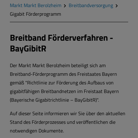
Geschichte
Markt Markt Berolzheim
Breitbandversorgung
Gigabit Förderprogramm
Wappen
Breitband Förderverfahren -
Gemeinderat
BayGibitR
Mitteilungsblatt
Der Markt Markt Berolzheim beteiligt sich am
Breitband-Förderprogramm des Freistaates Bayern
Wohnen und Bauen
gemäß "Richtlinie zur Förderung des Aufbaus von
gigabitfähigen Breitbandnetzen im Freistaat Bayern
Bildung und Soziales
(Bayerische Gigabitrichtlinie – BayGibitR)".
Vereine und Gruppen
Auf dieser Seite informieren wir Sie über den aktuellen
Stand des Förderprozesses und veröffentlichen die
Sport und Freizeit
notwendigen Dokumente.