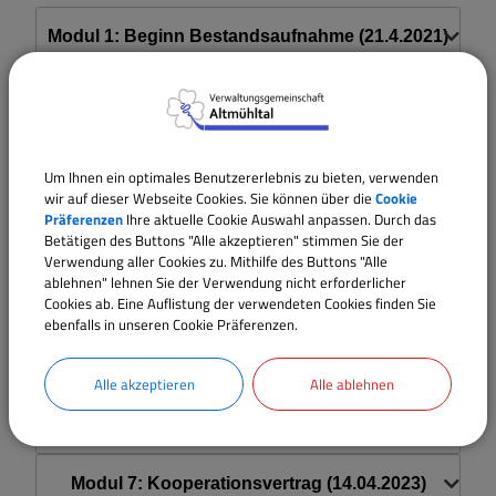
Sehenswertes
Modul 1: Beginn Bestandsaufnahme (21.4.2021)
Modul 2: Markterkundung Bekanntmachung
Satzungen und Verordnungen
(21.4.2021)
Breitbandversorgung
Um Ihnen ein optimales Benutzererlebnis zu bieten, verwenden
Modul 3: Ergebnis der Markterkundung
wir auf dieser Webseite Cookies. Sie können über die
Cookie
(07.12.2021)
Präferenzen
Ihre aktuelle Cookie Auswahl anpassen. Durch das
Wärmeplanung
Betätigen des Buttons "Alle akzeptieren" stimmen Sie der
Verwendung aller Cookies zu. Mithilfe des Buttons "Alle
Modul 4: Bekanntmachung Auswahlverfahren
ablehnen" lehnen Sie der Verwendung nicht erforderlicher
(07.12.2021)
Cookies ab. Eine Auflistung der verwendeten Cookies finden Sie
ebenfalls in unseren Cookie Präferenzen.
Modul 5: Bekanntmachung Auswahlentscheidung
(12.09.2022)
Alle akzeptieren
Alle ablehnen
Modul 6: Zuwendungsbescheid (09.12.2022)
Modul 7: Kooperationsvertrag (14.04.2023)